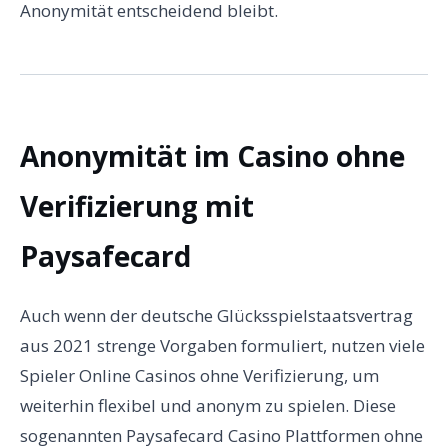
Anonymität entscheidend bleibt.
Anonymität im Casino ohne
Verifizierung mit
Paysafecard
Auch wenn der deutsche Glücksspielstaatsvertrag
aus 2021 strenge Vorgaben formuliert, nutzen viele
Spieler Online Casinos ohne Verifizierung, um
weiterhin flexibel und anonym zu spielen. Diese
sogenannten Paysafecard Casino Plattformen ohne