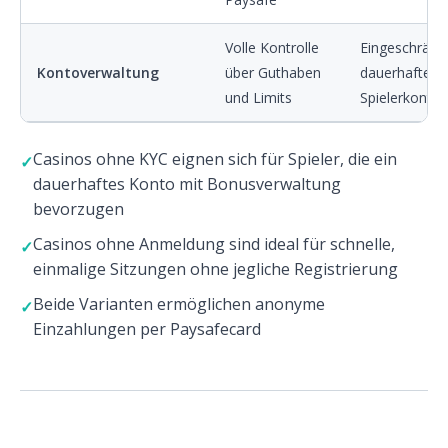
Volle Kontrolle
Eingeschränkt
Kontoverwaltung
über Guthaben
dauerhaftes
und Limits
Spielerkonto
Casinos ohne KYC eignen sich für Spieler, die ein
dauerhaftes Konto mit Bonusverwaltung
bevorzugen
Casinos ohne Anmeldung sind ideal für schnelle,
einmalige Sitzungen ohne jegliche Registrierung
Beide Varianten ermöglichen anonyme
Einzahlungen per Paysafecard