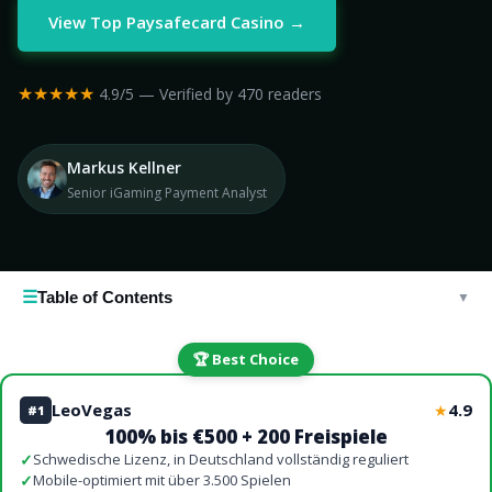
View Top Paysafecard Casino →
★★★★★
4.9/5 — Verified by 470 readers
Markus Kellner
Senior iGaming Payment Analyst
☰
Table of Contents
▼
🏆 Best Choice
LeoVegas
4.9
★
#1
100% bis €500 + 200 Freispiele
✓
Schwedische Lizenz, in Deutschland vollständig reguliert
✓
Mobile-optimiert mit über 3.500 Spielen