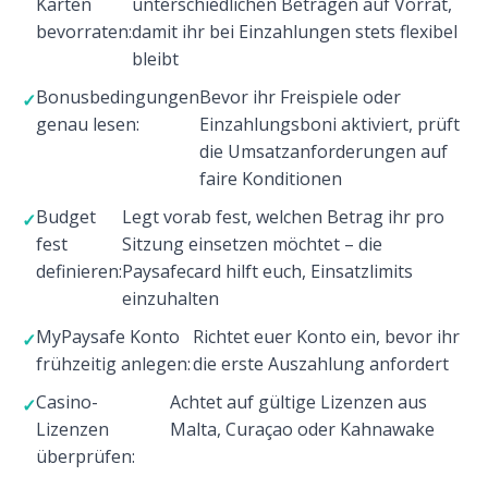
Karten
unterschiedlichen Beträgen auf Vorrat,
bevorraten:
damit ihr bei Einzahlungen stets flexibel
bleibt
Bonusbedingungen
Bevor ihr Freispiele oder
genau lesen:
Einzahlungsboni aktiviert, prüft
die Umsatzanforderungen auf
faire Konditionen
Budget
Legt vorab fest, welchen Betrag ihr pro
fest
Sitzung einsetzen möchtet – die
definieren:
Paysafecard hilft euch, Einsatzlimits
einzuhalten
MyPaysafe Konto
Richtet euer Konto ein, bevor ihr
frühzeitig anlegen:
die erste Auszahlung anfordert
Casino-
Achtet auf gültige Lizenzen aus
Lizenzen
Malta, Curaçao oder Kahnawake
überprüfen: