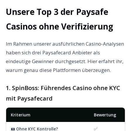
Unsere Top 3 der Paysafe
Casinos ohne Verifizierung
Im Rahmen unserer ausführlichen Casino-Analysen
haben sich drei Paysafecard Anbieter als
eindeutige Gewinner durchgesetzt. Hier erfahrt ihr,
warum genau diese Plattformen überzeugen.
1. SpinBoss: Führendes Casino ohne KYC
mit Paysafecard
Kriterium
Bewertung
🪪 Ohne KYC Kontrolle?
✅