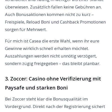
überwiesen. Zusätzlich fallen keine Gebühren an.
Auch Bonusaktionen kommen nicht zu kurz –
Freispiele, Reload Boni und Cashback Promotionen
sorgen für Mehrwert.
Für mich ist Casea die erste Wahl, wenn ihr eure
Gewinne wirklich schnell erhalten möchtet.
Auszahlungen werden nicht unnötig verzögert,
sondern zügig freigegeben – das bleibt planbar.
3. Zoccer: Casino ohne Verifizierung mit
Paysafe und starken Boni
Bei Zoccer steht klar die Bonusqualität im
Vordergrund. Direkt nach der Registrierung sichert