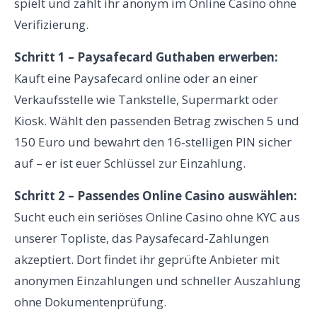
spielt und zahlt ihr anonym im Online Casino ohne
Verifizierung.
Schritt 1 – Paysafecard Guthaben erwerben:
Kauft eine Paysafecard online oder an einer
Verkaufsstelle wie Tankstelle, Supermarkt oder
Kiosk. Wählt den passenden Betrag zwischen 5 und
150 Euro und bewahrt den 16-stelligen PIN sicher
auf – er ist euer Schlüssel zur Einzahlung.
Schritt 2 – Passendes Online Casino auswählen:
Sucht euch ein seriöses Online Casino ohne KYC aus
unserer Topliste, das Paysafecard-Zahlungen
akzeptiert. Dort findet ihr geprüfte Anbieter mit
anonymen Einzahlungen und schneller Auszahlung
ohne Dokumentenprüfung.