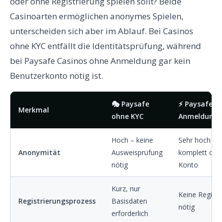
oder ohne Registrierung spielen sollt? Beide
Casinoarten ermöglichen anonymes Spielen,
unterscheiden sich aber im Ablauf. Bei Casinos
ohne KYC entfällt die Identitätsprüfung, während
bei Paysafe Casinos ohne Anmeldung gar kein
Benutzerkonto nötig ist.
🎭 Paysafe
⚡ Paysafe o
Merkmal
ohne KYC
Anmeldung
Hoch – keine
Sehr hoch –
Anonymität
Ausweisprüfung
komplett ohn
nötig
Konto
Kurz, nur
Keine Registr
Registrierungsprozess
Basisdaten
nötig
erforderlich