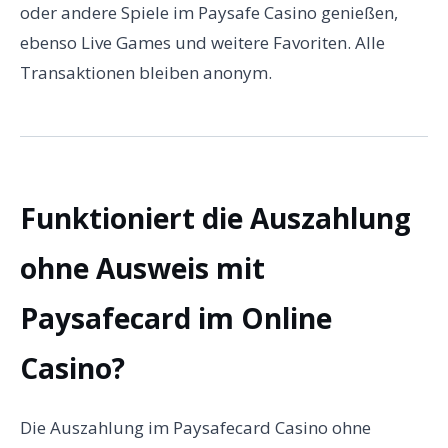
oder andere Spiele im Paysafe Casino genießen,
ebenso Live Games und weitere Favoriten. Alle
Transaktionen bleiben anonym.
Funktioniert die Auszahlung
ohne Ausweis mit
Paysafecard im Online
Casino?
Die Auszahlung im Paysafecard Casino ohne