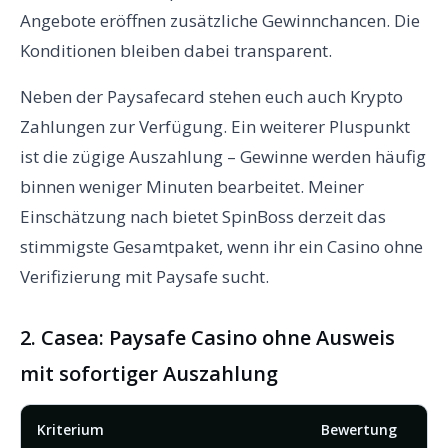
Angebote eröffnen zusätzliche Gewinnchancen. Die
Konditionen bleiben dabei transparent.
Neben der Paysafecard stehen euch auch Krypto
Zahlungen zur Verfügung. Ein weiterer Pluspunkt
ist die zügige Auszahlung – Gewinne werden häufig
binnen weniger Minuten bearbeitet. Meiner
Einschätzung nach bietet SpinBoss derzeit das
stimmigste Gesamtpaket, wenn ihr ein Casino ohne
Verifizierung mit Paysafe sucht.
2. Casea: Paysafe Casino ohne Ausweis
mit sofortiger Auszahlung
Kriterium
Bewertung