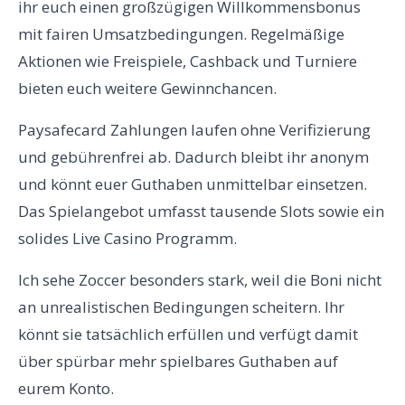
ihr euch einen großzügigen Willkommensbonus
mit fairen Umsatzbedingungen. Regelmäßige
Aktionen wie Freispiele, Cashback und Turniere
bieten euch weitere Gewinnchancen.
Paysafecard Zahlungen laufen ohne Verifizierung
und gebührenfrei ab. Dadurch bleibt ihr anonym
und könnt euer Guthaben unmittelbar einsetzen.
Das Spielangebot umfasst tausende Slots sowie ein
solides Live Casino Programm.
Ich sehe Zoccer besonders stark, weil die Boni nicht
an unrealistischen Bedingungen scheitern. Ihr
könnt sie tatsächlich erfüllen und verfügt damit
über spürbar mehr spielbares Guthaben auf
eurem Konto.