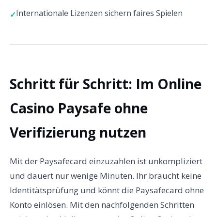
Internationale Lizenzen sichern faires Spielen
Schritt für Schritt: Im Online
Casino Paysafe ohne
Verifizierung nutzen
Mit der Paysafecard einzuzahlen ist unkompliziert
und dauert nur wenige Minuten. Ihr braucht keine
Identitätsprüfung und könnt die Paysafecard ohne
Konto einlösen. Mit den nachfolgenden Schritten