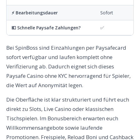
⚡ Bearbeitungsdauer
Sofort
💶 Schnelle Paysafe Zahlungen?
✅
Bei SpinBoss sind Einzahlungen per Paysafecard
sofort verfügbar und laufen komplett ohne
Verifizierung ab. Dadurch eignet sich dieses
Paysafe Casino ohne KYC hervorragend für Spieler,
die Wert auf Anonymität legen.
Die Oberfläche ist klar strukturiert und führt euch
direkt zu Slots, Live Casino oder klassischen
Tischspielen. Im Bonusbereich erwarten euch
Willkommensangebote sowie laufende
Promotionen. Freispiele, Reload Boni und Cashback