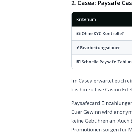
2. Casea: Paysafe Ca
Kriterium
🪪 Ohne KYC Kontrolle?
⚡ Bearbeitungsdauer
💶 Schnelle Paysafe Zahlu
Im Casea erwartet euch ei
bis hin zu Live Casino Erl
Paysafecard Einzahlungen
Euer Gewinn wird anonym v
keine Gebühren an. Auch 
Promotionen sorgen für M