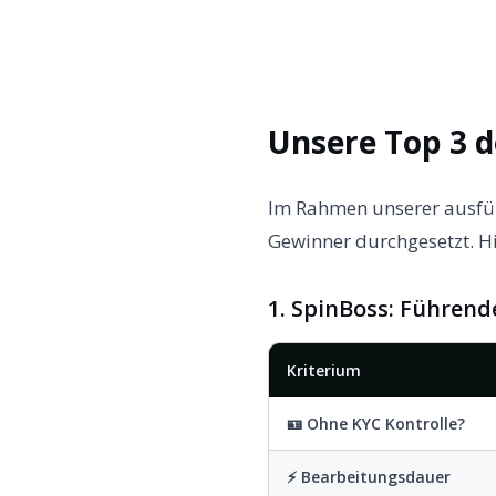
Unsere Top 3 d
Im Rahmen unserer ausfüh
Gewinner durchgesetzt. H
1. SpinBoss: Führend
Kriterium
🪪 Ohne KYC Kontrolle?
⚡ Bearbeitungsdauer