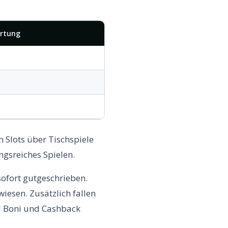
rtung
 Slots über Tischspiele
ngsreiches Spielen.
ofort gutgeschrieben.
iesen. Zusätzlich fallen
d Boni und Cashback