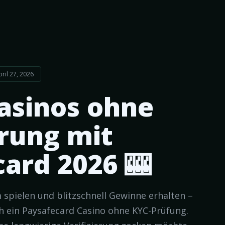
ril 27, 2026
asinos ohne
erung mit
ard 2026 🎰
 spielen und blitzschnell Gewinne erhalten –
h ein Paysafecard Casino ohne KYC-Prüfung.